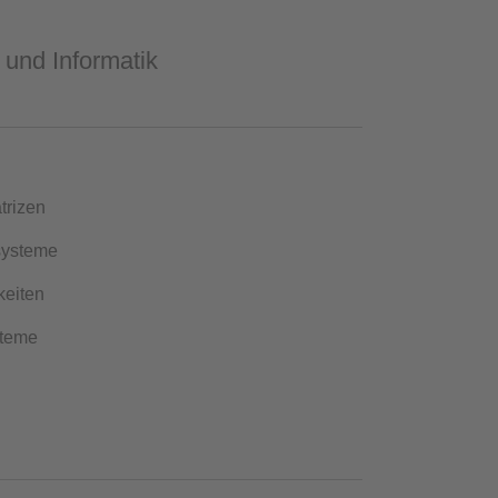
 und Informatik
trizen
systeme
keiten
ysteme