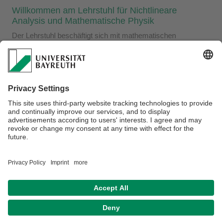
​Willkommen am Lehrstuhl für Nichtlineare
Analysis und Mathematische Physik
Der Lehrstuhl beschäftigt sich mit mathematischen
Fragestellungen, die aus der Physik motiviert sind. Es
werden insbesondere kinetische Modelle aus dem Bereich
der Allgemeinen Relativitätstheorie und der Stellardynamik,
Stabilitätsprobleme der Hydrodynamik und
Magnetohydrodynamik, nichtlineare und stochastische
Phänomene der Wellenausbreitung mit Hilfe integrabler
Systeme sowie Universalitätseigenschaften lokaler
Statistiken von Zufallsmatrizen untersucht. Hierbei werden in
erster Linie Methoden der nichtlinearen Analysis aber auch
numerische Simulationen eingesetzt.
Verantwortlich für die Redaktion:
Univ.Prof.Dr. Thomas Kriecherbauer
Datenschutz / Disclaimer
Impressum
Hausordnung
Sitemap
Kontakt
Barrierefreiheitserklärung